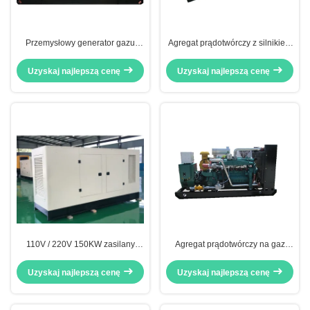
Przemysłowy generator gazu
Agregat prądotwórczy z silnikiem
ziemnego zestaw prymalna moc
gazowym o mocy 200 kW,
200KW przyjazna utrzymaniu
oszczędzający energię, z
Uzyskaj najlepszą cenę
Uzyskaj najlepszą cenę
systemem odzysku ciepła CHP
110V / 220V 150KW zasilany
Agregat prądotwórczy na gaz
gazem ziemnym zestaw
ziemny 60Hz 220V 3P4W 180KW,
generatora elektrycznego
agregat prądotwórczy na gaz
Uzyskaj najlepszą cenę
Uzyskaj najlepszą cenę
Stabilna wydajność
ziemny 1800 obr./min.