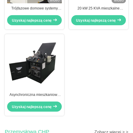
wideo
wideo
Trójfazowe domowe systemy
20 kW 25 KVA mieszkalne
kogeneracyjne CHP Synchro
jednostki CHP z
8KW 10KVA
asynchronicznym alternatorem
Uzyskaj najlepszą cenę
Uzyskaj najlepszą cenę
chłodzonym wodą
Asynchroniczna mieszkaniowa
kogeneracja, domowe systemy
kogeneracyjne 15kW 20kVA z
Uzyskaj najlepszą cenę
silnikiem 4Y
Przemysłowa CHP
Zobacz więcej > >