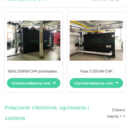
60Hz 250KW CHP przemysłowa,
Faza 3 250 kW CHP
energooszczędna ciepło i
przemysłowa, kogeneracja
energia przemysłowa
przemysłowa z systemem
Uzyskaj najlepszą cenę
Uzyskaj najlepszą cenę
odzysku ciepła
Połączenie chłodzenia, ogrzewania i
Zobacz
więcej > >
zasilania