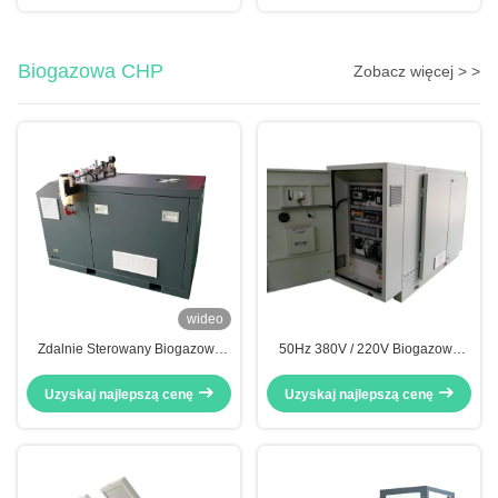
10kva 10kw
Biogazowa CHP
Zobacz więcej > >
wideo
Zdalnie Sterowany Biogazowy
50Hz 380V / 220V Biogazowa
Kogenerator 12KW 15KVA
kogeneracja 40KW 50KVA
Jednofazowy 3-fazowy 230V
Elektryczny automatyczny start
Uzyskaj najlepszą cenę
Uzyskaj najlepszą cenę
Czysta Energia CE Approved