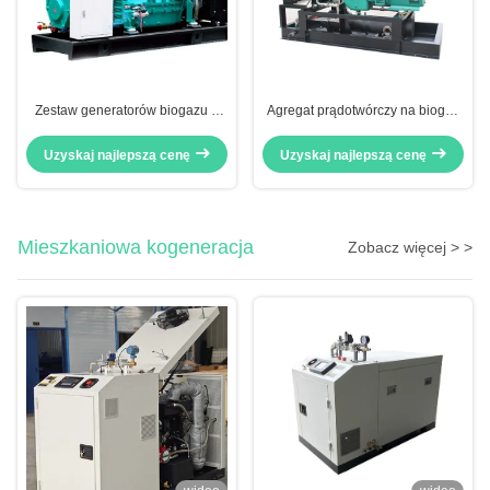
Zestaw generatorów biogazu o
Agregat prądotwórczy na biogaz
czystym napędzie 200KVA
50KW 60KVA, wysoka wydajność,
160KW 3 fazy 1500 obrotów na
długa żywotność
Uzyskaj najlepszą cenę
Uzyskaj najlepszą cenę
minutę Zweryfikowany CE
Mieszkaniowa kogeneracja
Zobacz więcej > >