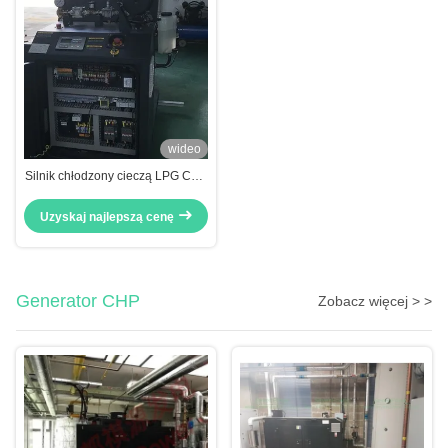
wideo
Silnik chłodzony cieczą LPG CHP
Kogenerator 12KW 15KW Mikro
kogeneracja LPG
Uzyskaj najlepszą cenę
Generator CHP
Zobacz więcej > >