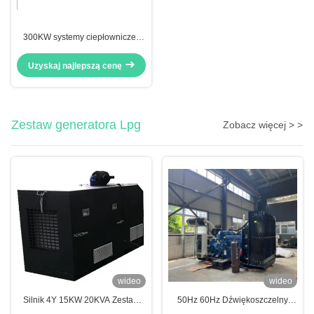
300KW systemy ciepłownicze i
energetyczne o połączonym
chłodzeniu, gazu ziemnego
Uzyskaj najlepszą cenę
CCHP połączone chłodzenie
Zestaw generatora Lpg
Zobacz więcej > >
wideo
wideo
Silnik 4Y 15KW 20KVA Zestaw
50Hz 60Hz Dźwiękoszczelny
agregatu prądotwórczego LPG,
Kontener Otwarty Typ Ciągły