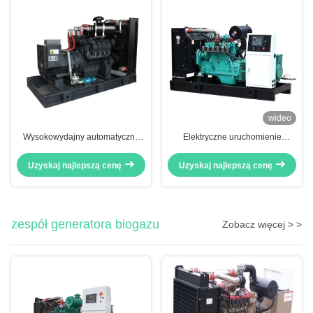
wideo
Wysokowydajny automatyczny
Elektryczne uruchomienie
generator gazu ziemnego z
Generator gazu ziemnego 100
silnikiem Deutz 180KW 3-fazowy
kW Zasilanie zapasowe AC
Uzyskaj najlepszą cenę
Uzyskaj najlepszą cenę
otwarty typ
zespół generatora biogazu
Zobacz więcej > >