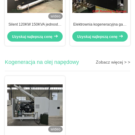
wideo
Silent 120KW 150KVA jednostka
Elektrownia kogeneracyjna gazu
kogeneracji gazu ziemnego
ziemnego o mocy 400V 230V
230KW
Uzyskaj najlepszą cenę
Uzyskaj najlepszą cenę
Kogeneracja na olej napędowy
Zobacz więcej > >
wideo