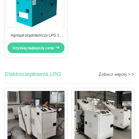
Agregat prądotwórczy LPG 10
kVA, Agregaty prądotwórcze na
LPG, Niska prędkość obrotowa
Uzyskaj najlepszą cenę
1500 RPM
Elektrociepłownia LPG
Zobacz więcej > >