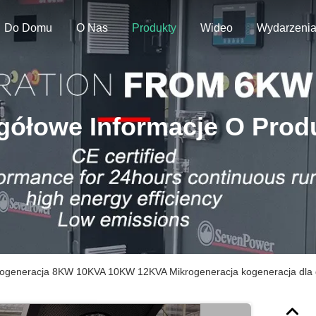
Do Domu
O Nas
Produkty
Wideo
Wydarzeni
gółowe Informacje O Prod
ogeneracja 8KW 10KVA 10KW 12KVA Mikrogeneracja kogeneracja dla