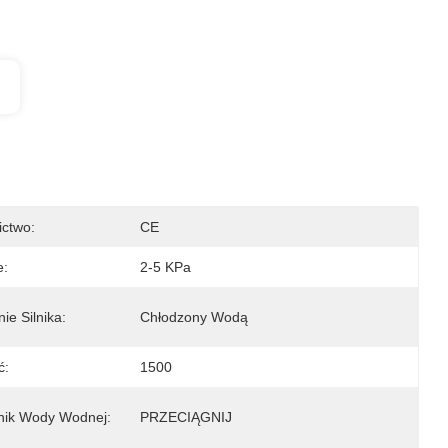
ictwo:
CE
e:
2-5 KPa
ie Silnika:
Chłodzony Wodą
ć:
1500
ik Wody Wodnej:
PRZECIĄGNIJ