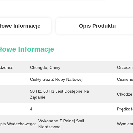
łowe Informacje
Opis Produktu
łowe Informacje
dzenia:
Chengdu, Chiny
Orzeczn
Ciekły Gaz Z Ropy Naftowej
Ciśnieni
50 Hz, 60 Hz Jest Dostępne Na 
Chłodzen
Żądanie
4
Prędkoś
Wykonane Z Pełnej Stali 
epła Wydechowego:
Wymienn
Nierdzewnej