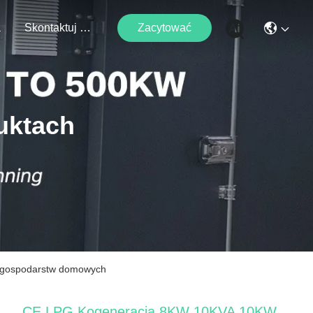
a
Skontaktuj Się Z Nami
Zacytować
uktach
 gospodarstw domowych
CE LPG Kogeneracja 8KW 10KVA 10KW