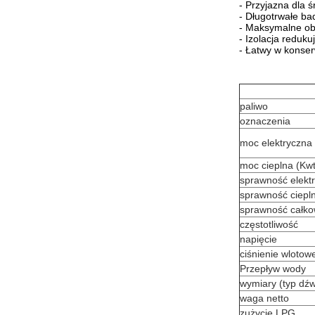
- Przyjazna dla 
- Długotrwałe ba
- Maksymalne ob
- Izolacja redukuj
- Łatwy w konser
paliwo
oznaczenia
moc elektryczna
moc cieplna (Kwt
sprawność elekt
sprawność ciepl
sprawność całko
częstotliwość
napięcie
ciśnienie wlotow
Przepływ wody
wymiary (typ dź
waga netto
zużycie LPG