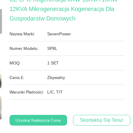
12KVA Mikrogeneracja Kogeneracja Dla
Gospodarstw Domowych
Nazwa Marki:
SevenPower
Numer Modelu:
SP8L
MOQ:
1 SET
Cena £:
Zbywalny
Warunki Płatności:
L/C, T/T
Skontaktuj Się Teraz
Uzyskaj Najlepszą Cenę