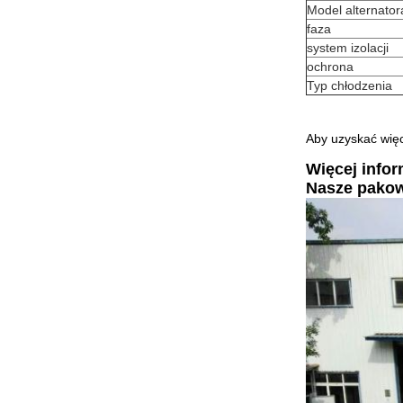
Model alternator
faza
system izolacji
ochrona
Typ chłodzenia
Aby uzyskać więc
Więcej infor
Nasze pako