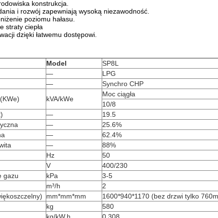
środowiska konstrukcja.
dania i rozwój zapewniają wysoką niezawodność.
niżenie poziomu hałasu.
e straty ciepła
wacji dzięki łatwemu dostępowi.
Model
SP8L
—
LPG
—
Synchro CHP
Moc ciągła
 (KWe)
kVA/kWe
10/8
)
—
19.5
ryczna
—
25.6%
na
—
62.4%
wita
—
88%
Hz
50
V
400/230
e gazu
kPa
3-5
m³/h
2
więkoszczelny)
mm*mm*mm
1600*940*1170 (bez drzwi tylko 760
kg
580
kg/kW.h
0.308