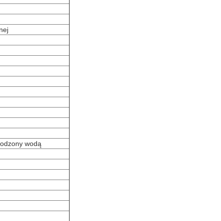
nej
hłodzony wodą