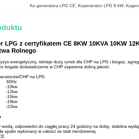
Ko-generatora LPG CE
, 
Kopenerator LPG 8 kW
, 
Kogen
oduktu
r LPG z certyfikatem CE 8KW 10KVA 10KW 12K
twa Rolnego
yzys energetyczny, istnieje duży rynek dla CHP na LPG i biogaz, ag
sze bogate doświadczenie w CHP zapewnia dobrą jakość.
neratorów/CHP na LPG
0Hz
10kw
-12kw
-15kw
-18kw
-22kw
a
ny wodą, odpowiedni do ciągłej pracy 24 godziny na dobę, stabilna wyda
ła spalin wykonany w całości ze stali nierdzewnej
CE.