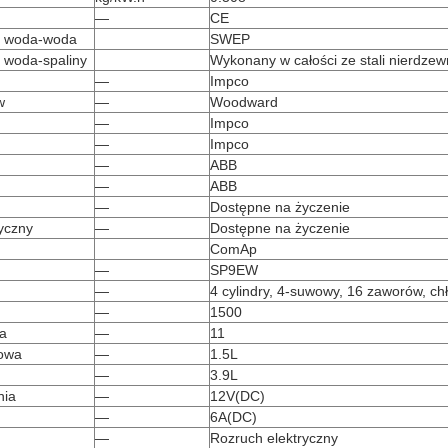
—
CE
a woda-woda
SWEP
a woda-spaliny
Wykonany w całości ze stali nierdzew
—
Impco
w
—
Woodward
—
Impco
—
Impco
—
ABB
—
ABB
—
Dostępne na życzenie
tyczny
—
Dostępne na życzenie
ComAp
—
SP9EW
—
4 cylindry, 4-suwowy, 16 zaworów, c
—
1500
ia
—
11
owa
—
1.5L
—
3.9L
nia
—
12V(DC)
—
6A(DC)
—
Rozruch elektryczny