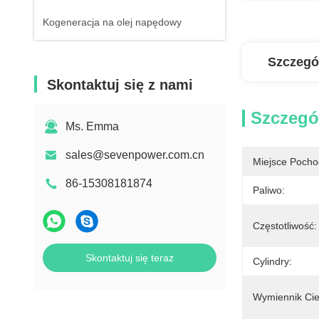
Kogeneracja na olej napędowy
Szczegó
Skontaktuj się z nami
Szczegó
Ms. Emma
sales@sevenpower.com.cn
Miejsce Pocho
86-15308181874
Paliwo:
Częstotliwość:
Skontaktuj się teraz
Cylindry:
Wymiennik Ci