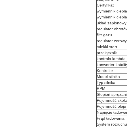
Certyfikat
wymiennik ciepł
wymiennik ciepł
układ zapłonowy
regulator obrotó
filtr gazu
regulator zerowy
miękki start
przełącznik
kontrola lambda
konwerter katali
Kontroler
Model silnika
Typ silnika
RPM
Stopień sprężan
Pojemność skok
Pojemność oleju
Napięcie ładowa
Prąd ładowania
System rozruchu