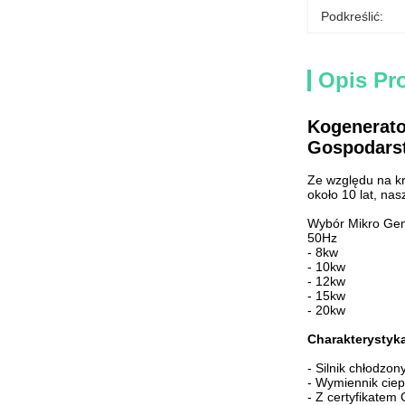
Podkreślić:
Opis Pr
Kogenerato
Gospodars
Ze względu na kr
około 10 lat, na
Wybór Mikro Ge
50Hz 6
- 8kw -
- 10kw 
- 12kw 
- 15kw 
- 20kw 
Charakterystyk
- Silnik chłodzo
- Wymiennik ciep
- Z certyfikatem 