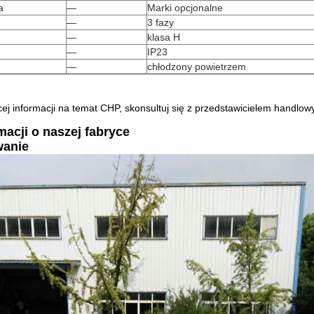
a
—
Marki opcjonalne
—
3 fazy
—
klasa H
—
IP23
—
chłodzony powietrzem
ej informacji na temat CHP, skonsultuj się z przedstawicielem handlow
macji o naszej fabryce
wanie