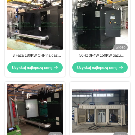
wideo
3 Faza 180KW CHP na gaz
50Hz 3P4W 150KW gazu
ziemny Połączona energia
ziemnego połączone ciepło i
cieplna z systemem odzyskiwania
energia przyjazne dla środowiska
Uzyskaj najlepszą cenę
Uzyskaj najlepszą cenę
ciepła Silnik Deutz