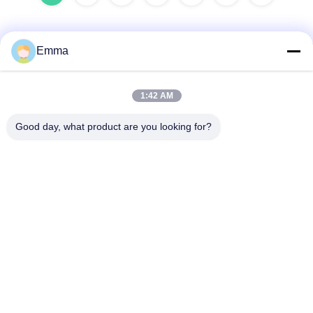
Emma
Szybki kontakt
1:42 AM
Adres
Good day, what product are you looking for?
No. 280 WanXing Avenue Longhu.Wschodnia strefa
przemysłowa, Xindu,Chengdu,Sichuan,Chiny
Teren
86-028-89163632
Wiadomość elektroniczna
sales@sevenpower.com.cn