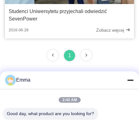
Studenci Uniwersytetu przyjechali odwiedzić
SevenPower
Zobacz więcej
2016-06-28
1
Emma
Szybki kontakt
2:42 AM
Adres
Good day, what product are you looking for?
No. 280 WanXing Avenue Longhu.Wschodnia strefa
przemysłowa, Xindu,Chengdu,Sichuan,Chiny
Teren