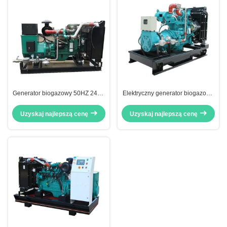
Generator biogazowy 50HZ 240V
Elektryczny generator biogazowy
100KW, zasilany biogazem, typ
o zasilaniu zieloną energią 50Hz
otwarty, zdalny start
/ 60Hz 30KW 40KVA
Uzyskaj najlepszą cenę
Uzyskaj najlepszą cenę
Zweryfikowany CE