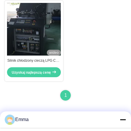
wideo
Silnik chłodzony cieczą LPG CHP
Kogenerator 12KW 15KW Mikro
kogeneracja LPG
Uzyskaj najlepszą cenę
1
Emma
Szybki kontakt