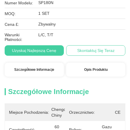
SP180N
Numer Modelu:
1 SET
MOQ:
Zbywalny
Cena £:
Warunki
L/C, T/T
Płatności:
Uzyskaj Najlepszą Cenę
Skontaktuj Się Teraz
Szczegółowe Informacje
Opis Produktu
Szczegółowe Informacje
Chengdu, 
Miejsce Pochodzenia:
Orzecznictwo:
CE
Chiny
60 
Gazu 
Częstotliwość:
Paliwo: