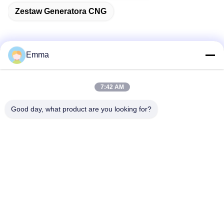
Zestaw Generatora CNG
Emma
Szybki kontakt
7:42 AM
Adres
Good day, what product are you looking for?
No. 280 WanXing Avenue Longhu.Wschodnia strefa
przemysłowa, Xindu,Chengdu,Sichuan,Chiny
Teren
86-028-89163632
Wiadomość elektroniczna
sales@sevenpower.com.cn