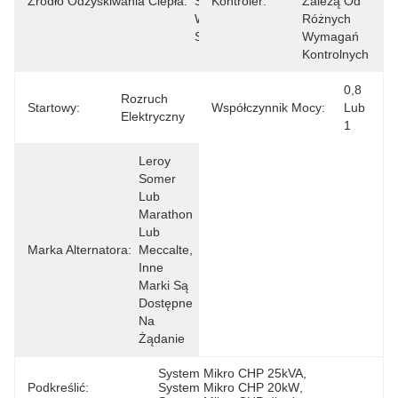
Źródło Odzyskiwania Ciepła:
Silnika I 
Kontroler:
Zależą Od 
Wydechu I 
Różnych 
Silnika
Wymagań 
Kontrolnych
0,8 
Rozruch 
Startowy:
Współczynnik Mocy:
Lub 
Elektryczny
1
Leroy 
Somer 
Lub 
Marathon 
Lub 
Marka Alternatora:
Meccalte, 
Inne 
Marki Są 
Dostępne 
Na 
Żądanie
System Mikro CHP 25kVA
, 
Podkreślić:
System Mikro CHP 20kW
, 