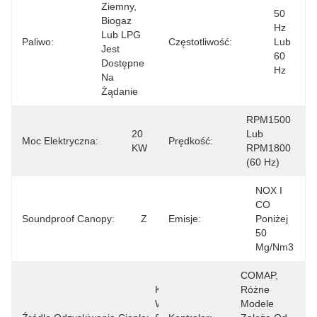
Ziemny, 
50 
Biogaz 
Hz 
Lub LPG 
Paliwo:
Częstotliwość:
Lub 
Jest 
60 
Dostępne 
Hz
Na 
Żądanie
RPM1500 
20 
Lub 
Moc Elektryczna:
Prędkość:
KW
RPM1800 
(60 Hz)
NOX I 
CO 
Soundproof Canopy:
Z
Emisje:
Poniżej 
50 
Mg/nm3
COMAP, 
Kolektor 
Różne 
Wydechowy 
Modele 