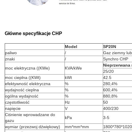
Główne specyfikacje CHP
Model
SP20N
paliwo
/
Gaz ziemny lu
znaki
/
Synchro CHP
Nieprzerwana
moc elektryczna ((KWe)
KVA/kWe
25/20
moc cieplna ((KWt)
kWt
42.5
efektywność elektryczna
%
280,4%
wydajność cieplna
%
600,4%
ogólna wydajność
%
880,8%
częstotliwość
Hz
50
napięcie
V
400/230
Ciśnienie wprowadzane do
kPa
3-5
gazu
wymiar (przezwoj dźwiękowy)
mm*mm*mm
1800*780*1020