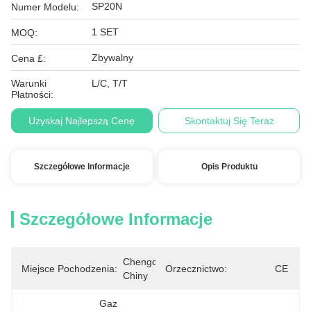
SP20N
Numer Modelu:
1 SET
MOQ:
Zbywalny
Cena £:
Warunki
L/C, T/T
Płatności:
Uzyskaj Najlepszą Cenę
Skontaktuj Się Teraz
Szczegółowe Informacje
Opis Produktu
Szczegółowe Informacje
Chengdu, 
Miejsce Pochodzenia:
Orzecznictwo:
CE
Chiny
Gaz 