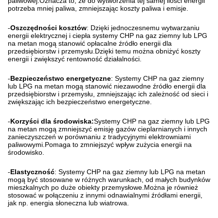
paliwowej.Oznacza to, że do wytworzenia tej samej ilości energii
potrzeba mniej paliwa, zmniejszając koszty paliwa i emisje.
-
Oszczędności kosztów
: Dzięki jednoczesnemu wytwarzaniu
energii elektrycznej i ciepła systemy CHP na gaz ziemny lub LPG
na metan mogą stanowić opłacalne źródło energii dla
przedsiębiorstw i przemysłu.Dzięki temu można obniżyć koszty
energii i zwiększyć rentowność działalności.
-
Bezpieczeństwo energetyczne
: Systemy CHP na gaz ziemny
lub LPG na metan mogą stanowić niezawodne źródło energii dla
przedsiębiorstw i przemysłu, zmniejszając ich zależność od sieci i
zwiększając ich bezpieczeństwo energetyczne.
-
Korzyści dla środowiska:
Systemy CHP na gaz ziemny lub LPG
na metan mogą zmniejszyć emisję gazów cieplarnianych i innych
zanieczyszczeń w porównaniu z tradycyjnymi elektrowniami
paliwowymi.Pomaga to zmniejszyć wpływ zużycia energii na
środowisko.
-
Elastyczność
: Systemy CHP na gaz ziemny lub LPG na metan
mogą być stosowane w różnych warunkach, od małych budynków
mieszkalnych po duże obiekty przemysłowe.Można je również
stosować w połączeniu z innymi odnawialnymi źródłami energii,
jak np. energia słoneczna lub wiatrowa.