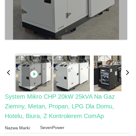
System Mikro CHP 20kW 25kVA Na Gaz
Ziemny, Metan, Propan, LPG Dla Domu,
Hotelu, Biura, Z Kontrolerem ComAp
SevenPower
Nazwa Marki: