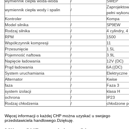
wymiennik ciepła woda-woda
/
SWEP
Zaprojektow
wymiennik ciepła wody i spalin
/
pełni wykona
Kontroler
Kompa
Model silnika
/
SP9EW
Rodzaj silnika
/
4 cylindry, 
RPM
/
1500
Współczynnik kompresji
/
11
Przesunięcie
/
1.5L
Pojemność naftowa
/
3.9L
Napięcie ładowania
/
12V (DC)
Prąd ładowania
/
6A ((DC)
System uruchamiania
/
Elektryczne
Alternator
/
Kwise
faza
/
Faza 3
system izolacji
/
klasa H
ochrona
/
IP23
Rodzaj chłodzenia
/
chłodzone 
Więcej informacji o każdej CHP można uzyskać u swojego
przedstawiciela handlowego.Dziękuję.