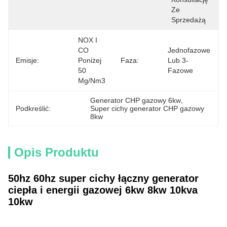
Ze 
Sprzedażą
NOX I 
CO 
Jednofazowe 
Emisje:
Poniżej 
Faza:
Lub 3-
50 
Fazowe
Mg/nm3
Generator CHP gazowy 6kw
, 
Podkreślić:
Super cichy generator CHP gazowy 
8kw
Opis Produktu
50hz 60hz super cichy łączny generator
ciepła i energii gazowej 6kw 8kw 10kva
10kw