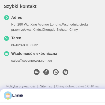
Szybki kontakt
Adres
No. 280 WanXing Avenue Longhu.Wschodnia strefa
przemysłowa, Xindu,Chengdu,Sichuan,Chiny
Teren
86-028-89163632
Wiadomość elektroniczna
sales@sevenpower.com.cn
Polityka prywatności
|
Sitemap
| Chiny dobre. Jakość CHP na
gaz ziemny Dostawca. Prawa autorskie © 2020-2026 Chengdu
Emma
Sevenpower Generating Equipment Co., Ltd. Wszystkie. Prawa
zastrzeżone.