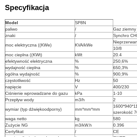
Specyfikacja
Model
SP8N
paliwo
/
Gaz ziemny
znaki
/
Synchro CH
Nieprzerwa
moc elektryczna ((KWe)
KVA/kWe
10/8
moc cieplna ((KWt)
kWt
20.4
efektywność elektryczna
%
250,6%
wydajność cieplna
%
650,3%
ogólna wydajność
%
900,9%
częstotliwość
Hz
50
napięcie
V
400/230
Ciśnienie wprowadzane do gazu
kPa
1-10
Przepływ wody
m3/h
2
1600*940*1
wymiar (typ dźwiękoodporny)
mm*mm*mm
szerokość 7
waga netto
kg
580
Zużycie NG
m3/kW.h
0.396
Certyfikat
/
CE