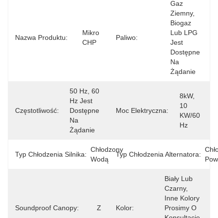
Gaz 
Ziemny, 
Biogaz 
Mikro 
Lub LPG 
Nazwa Produktu:
Paliwo:
CHP
Jest 
Dostępne 
Na 
Żądanie
50 Hz, 60 
8kW, 
Hz Jest 
10 
Częstotliwość:
Dostępne 
Moc Elektryczna:
KW/60 
Na 
Hz
Żądanie
Chłodzony 
Chło
Typ Chłodzenia Silnika:
Typ Chłodzenia Alternatora:
Wodą
Pow
Biały Lub 
Czarny, 
Inne Kolory 
Soundproof Canopy:
Z
Kolor:
Prosimy O 
Konsultację 