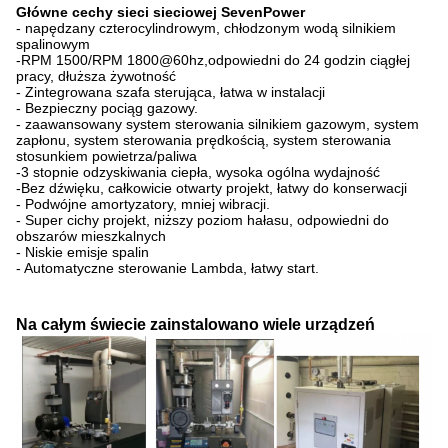
Główne cechy sieci sieciowej SevenPower
- napędzany czterocylindrowym, chłodzonym wodą silnikiem
spalinowym
-RPM 1500/RPM 1800@60hz,odpowiedni do 24 godzin ciągłej
pracy, dłuższa żywotność
- Zintegrowana szafa sterująca, łatwa w instalacji
- Bezpieczny pociąg gazowy.
- zaawansowany system sterowania silnikiem gazowym, system
zapłonu, system sterowania prędkością, system sterowania
stosunkiem powietrza/paliwa
-3 stopnie odzyskiwania ciepła, wysoka ogólna wydajność
-Bez dźwięku, całkowicie otwarty projekt, łatwy do konserwacji
- Podwójne amortyzatory, mniej wibracji.
- Super cichy projekt, niższy poziom hałasu, odpowiedni do
obszarów mieszkalnych
- Niskie emisje spalin
- Automatyczne sterowanie Lambda, łatwy start.
Na całym świecie zainstalowano wiele urządzeń