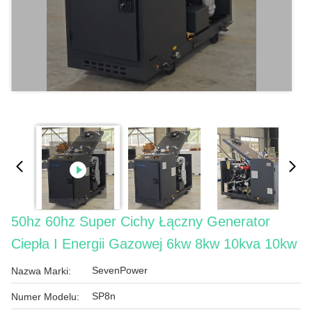
50hz 60hz Super Cichy Łączny Generator
Ciepła I Energii Gazowej 6kw 8kw 10kva 10kw
SevenPower
Nazwa Marki:
SP8n
Numer Modelu: