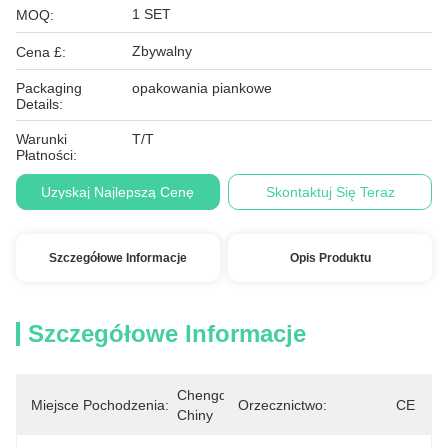
1 SET
MOQ:
Zbywalny
Cena £:
Packaging
opakowania piankowe
Details:
Warunki
T/T
Płatności:
Uzyskaj Najlepszą Cenę
Skontaktuj Się Teraz
Szczegółowe Informacje
Opis Produktu
Szczegółowe Informacje
Chengdu, 
Miejsce Pochodzenia:
Orzecznictwo:
CE
Chiny