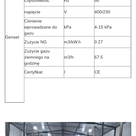
częstotliwość
Hz
50
napięcie
V
400/230
Ciśnienie
wprowadzane do
kPa
4-15 kPa
gazu
Genset
Zużycie NG
m3/kW.h
0.27
Zużycie gazu
ziemnego na
m3/h
67.5
godzinę
Certyfikat
/
CE