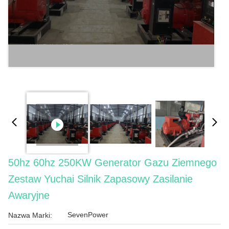
50hz 60hz 250KW Generator Gazu Ziemnego
Zestaw Yuchai Silnik Zapasowy Zasilanie
Awaryjne
SevenPower
Nazwa Marki: