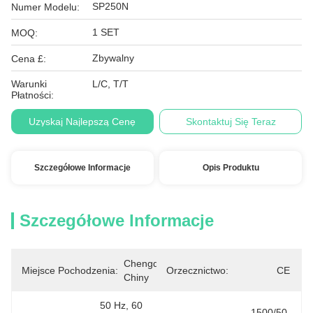
SP250N
Numer Modelu:
1 SET
MOQ:
Zbywalny
Cena £:
Warunki
L/C, T/T
Płatności:
Uzyskaj Najlepszą Cenę
Skontaktuj Się Teraz
Szczegółowe Informacje
Opis Produktu
Szczegółowe Informacje
Chengdu, 
Miejsce Pochodzenia:
Orzecznictwo:
CE
Chiny
50 Hz, 60 
1500/50 