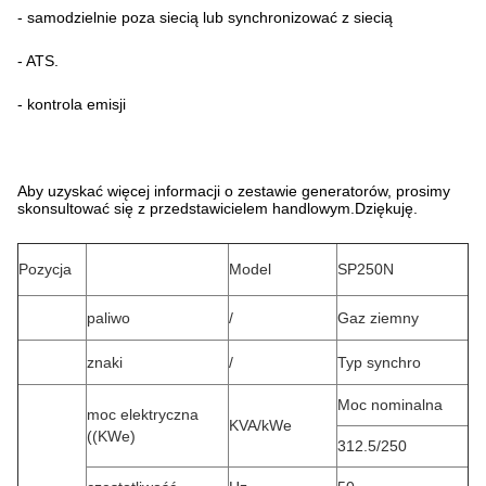
- samodzielnie poza siecią lub synchronizować z siecią
- ATS.
- kontrola emisji
Aby uzyskać więcej informacji o zestawie generatorów, prosimy
skonsultować się z przedstawicielem handlowym.Dziękuję.
Pozycja
Model
SP250N
paliwo
/
Gaz ziemny
znaki
/
Typ synchro
Moc nominalna
moc elektryczna
KVA/kWe
((KWe)
312.5/250