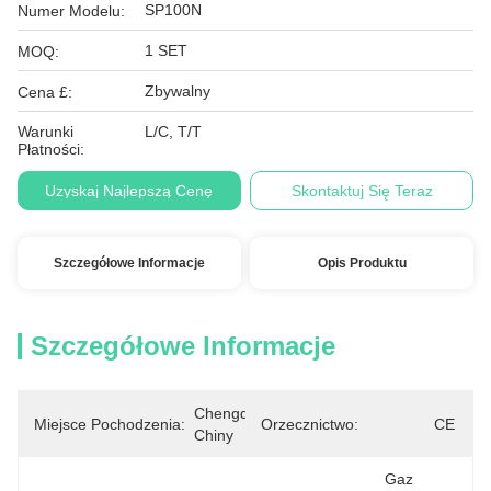
SP100N
Numer Modelu:
1 SET
MOQ:
Zbywalny
Cena £:
Warunki
L/C, T/T
Płatności:
Uzyskaj Najlepszą Cenę
Skontaktuj Się Teraz
Szczegółowe Informacje
Opis Produktu
Szczegółowe Informacje
Chengdu, 
Miejsce Pochodzenia:
Orzecznictwo:
CE
Chiny
Gaz 