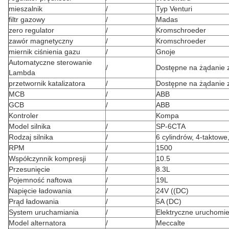
mieszalnik
/
Typ Venturi
filtr gazowy
/
Madas
zero regulator
/
Kromschroeder
zawór magnetyczny
/
Kromschroeder
miernik ciśnienia gazu
/
Gnoje
Automatyczne sterowanie
/
Dostępne na żądanie 
Lambda
przetwornik katalizatora
/
Dostępne na żądanie 
MCB
/
ABB
GCB
/
ABB
Kontroler
Kompa
Model silnika
/
SP-6CTA
Rodzaj silnika
/
6 cylindrów, 4-taktow
RPM
/
1500
Współczynnik kompresji
/
10.5
Przesunięcie
/
8.3L
Pojemność naftowa
/
19L
Napięcie ładowania
/
24V ((DC)
Prąd ładowania
/
5A (DC)
System uruchamiania
/
Elektryczne uruchomie
Model alternatora
/
Meccalte