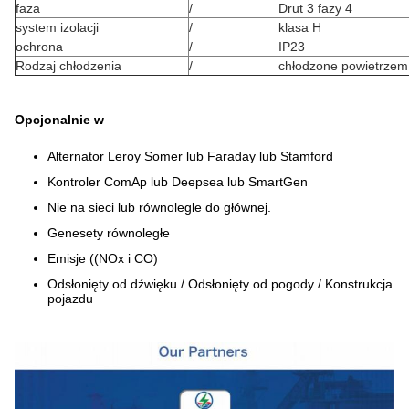
faza
/
Drut 3 fazy 4
system izolacji
/
klasa H
ochrona
/
IP23
Rodzaj chłodzenia
/
chłodzone powietrzem
Opcjonalnie w
Alternator Leroy Somer lub Faraday lub Stamford
Kontroler ComAp lub Deepsea lub SmartGen
Nie na sieci lub równolegle do głównej.
Genesety równoległe
Emisje ((NOx i CO)
Odsłonięty od dźwięku / Odsłonięty od pogody / Konstrukcja
pojazdu