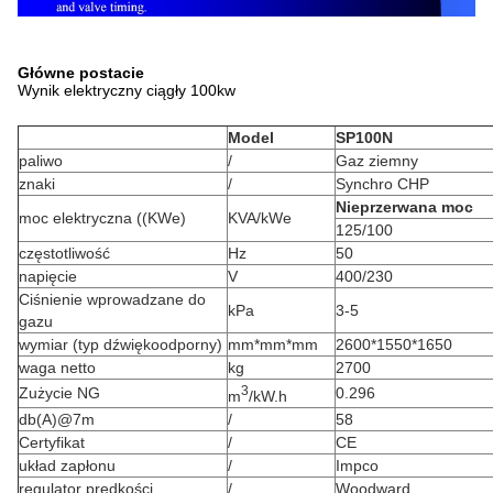
Główne postacie
Wynik elektryczny ciągły 100kw
Model
SP100N
paliwo
/
Gaz ziemny
znaki
/
Synchro CHP
Nieprzerwana moc
moc elektryczna ((KWe)
KVA/kWe
125/100
częstotliwość
Hz
50
napięcie
V
400/230
Ciśnienie wprowadzane do
kPa
3-5
gazu
wymiar (typ dźwiękoodporny)
mm*mm*mm
2600*1550*1650
waga netto
kg
2700
3
Zużycie NG
0.296
m
/kW.h
db(A)@7m
/
58
Certyfikat
/
CE
układ zapłonu
/
Impco
regulator prędkości
/
Woodward