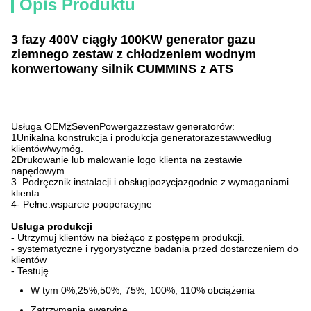
Opis Produktu
3 fazy 400V ciągły 100KW generator gazu
ziemnego zestaw z chłodzeniem wodnym
konwertowany silnik CUMMINS z ATS
Usługa OEM
z
SevenPower
gaz
zestaw generatorów:
1Unikalna konstrukcja i produkcja generatora
zestaw
według
klientów
/
wymóg.
2Drukowanie lub malowanie logo klienta na zestawie
napędowym.
3. Podręcznik instalacji i obsługi
pozycja
zgodnie z wymaganiami
klienta.
4- Pełne.
wsparcie pooperacyjne
Usługa produkcji
- Utrzymuj klientów na bieżąco z postępem produkcji.
- systematyczne i rygorystyczne badania przed dostarczeniem do
klientów
- Testuję.
W tym 0%,25%,50%, 75%, 100%, 110% obciążenia
Zatrzymanie awaryjne